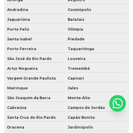
Ltcat para mei
Andradina
Cosmópolis
Ltcat para periculosidade
Jaguariúna
Batatais
Ltcat para soldador
Porto Feliz
Olímpia
Nr 10 complementar sep
Santa Isabel
Piedade
Nr 10 elétrica
Porto Ferreira
Taquaritinga
Nr 10 reciclagem
São José do Rio Pardo
Louveira
Nr 10 treinamento reciclagem
Artur Nogueira
Tremembé
Nr 10 treinamentos
Vargem Grande Paulista
Capivari
Nr 15 ruído
Mairinque
Jales
Nr 17 bancada de trabalho
São Joaquim da Barra
Monte Alto
Cabreúva
Campos do Jordão
Nr 17 básico
Santa Cruz do Rio Pardo
Capão Bonito
Nr 20 básico
Dracena
Jardinópolis
Nr 20 frentista