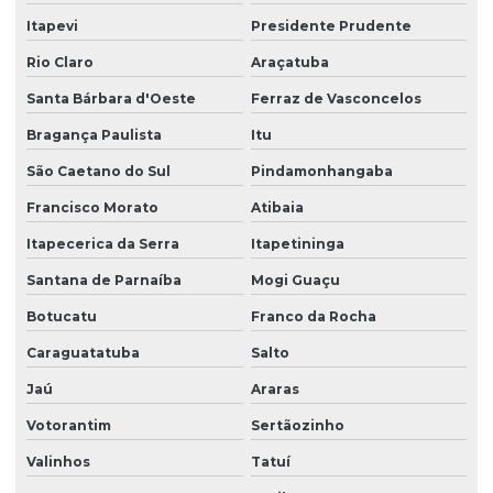
Laudo de insalubridade para mecânico
Itapevi
Presidente Prudente
Laudo de insalubridade nr
Rio Claro
Araçatuba
Laudo de insalubridade nr 15
Santa Bárbara d'Oeste
Ferraz de Vasconcelos
Bragança Paulista
Itu
Laudo insalubridade e periculosidade
São Caetano do Sul
Pindamonhangaba
Laudo de insalubridade e periculosidade e ltcat
Francisco Morato
Atibaia
Laudo de insalubridade para soldador
Itapecerica da Serra
Itapetininga
Laudo de instalações elétricas nr10
Santana de Parnaíba
Mogi Guaçu
Laudo ltcat valor
Botucatu
Franco da Rocha
Laudo de luminosidade
Caraguatatuba
Salto
Laudo nr 15
Jaú
Araras
Laudo de nr10
Votorantim
Sertãozinho
Laudo pcmso
Valinhos
Tatuí
Laudo pericial insalubridade