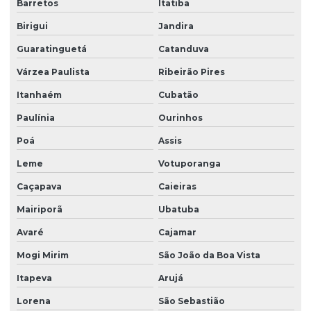
Barretos
Itatiba
Laudo pericial de periculosidade
Birigui
Jandira
Guaratinguetá
Catanduva
Laudo pericial trabalhista insalubridade
Várzea Paulista
Ribeirão Pires
Laudo periculosidade eletricista
Itanhaém
Cubatão
Laudo de periculosidade e insalubridade
Paulínia
Ourinhos
Laudo de periculosidade nr
Poá
Assis
Laudo pgr esocial
Leme
Votuporanga
Laudo de para raios spda
Caçapava
Caieiras
Laudo de ruído ambiental
Mairiporã
Ubatuba
Laudo de ruído externo
Avaré
Cajamar
Laudo spda e aterramento
Mogi Mirim
São João da Boa Vista
Laudo spda periodicidade
Itapeva
Arujá
Laudo técnico instalações elétricas
Lorena
São Sebastião