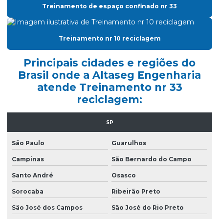
Classificação de áreas de risco
Treinamento de espaço confinado nr 33
Clcb acompanhamento
Treinamento nr 10 reciclagem
Clcb corpo de bombeiros
Consultoria nr10
Principais cidades e regiões do
Brasil onde a Altaseg Engenharia
Curso nr 20
atende Treinamento nr 33
Curso de nr 33
reciclagem:
Elaboração ltcat
SP
Elaboração de pgr
São Paulo
Guarulhos
Emissão de ltcat
Campinas
São Bernardo do Campo
Empresa consultoria segurança do trabalho
Santo André
Osasco
Empresa laudo spda
Sorocaba
Ribeirão Preto
Empresa que faz ltcat
São José dos Campos
São José do Rio Preto
Empresa que faz pgr