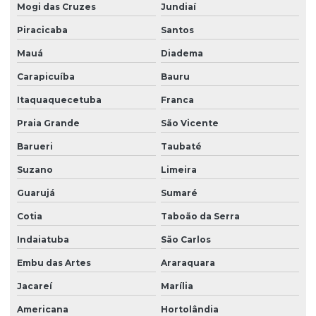
Mogi das Cruzes
Jundiaí
Empresa sst esocial
Piracicaba
Santos
Empresas de ltcat
Mauá
Diadema
Empresas que fazem ltcat
Carapicuíba
Bauru
Esocial envio de eventos
Itaquaquecetuba
Franca
Praia Grande
São Vicente
Gestão de empregados esocial
Barueri
Taubaté
Impugnação laudo periculosidade
Suzano
Limeira
Instalação de equipamentos contra incêndio
Guarujá
Sumaré
Laudo de análise ergonômica do trabalho
Cotia
Taboão da Serra
Laudo ergonômico do trabalho
Indaiatuba
São Carlos
Laudo de iluminância
Embu das Artes
Araraquara
Laudo insalubridade
Jacareí
Marília
Laudo de insalubridade ltcat
Americana
Hortolândia