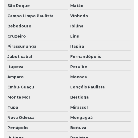
São Roque
Matão
Laudo técnico ltcat
Campo Limpo Paulista
Vinhedo
Laudo técnico de periculosidade
Bebedouro
Ibiúna
Laudo técnico spda
Cruzeiro
Lins
Laudo de vistoria de vizinhança
Pirassununga
Itapira
Laudo de vizinhança cautelar
Jaboticabal
Fernandópolis
Laudos de segurança do trabalho para o esocial
Itupeva
Peruíbe
Ltcat construção civil
Amparo
Mococa
Ltcat para eletricista
Embu-Guaçu
Lençóis Paulista
Ltcat empresa
Monte Mor
Bertioga
Ltcat insalubridade
Tupã
Mirassol
Ltcat insalubridade e periculosidade
Nova Odessa
Mongaguá
Penápolis
Boituva
Ltcat laudo
Ibitinga
Registro