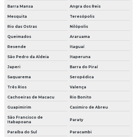
Barra Mansa
Angra dos Reis
Esocial envio de eventos
Mesquita
Teresópolis
Gestão de empregados esocial
Rio das Ostras
Nilópolis
Impugnação laudo periculosidade
Queimados
Araruama
Instalação de equipamentos contra incêndio
Resende
Itaguaí
Laudo de análise ergonômica do trabalho
São Pedro da Aldeia
Itaperuna
Laudo ergonômico do trabalho
Japeri
Barra do Piraí
Laudo de iluminância
Saquarema
Seropédica
Laudo insalubridade
Três Rios
Valença
Cachoeiras de Macacu
Rio Bonito
Laudo de insalubridade ltcat
Guapimirim
Casimiro de Abreu
Laudo de insalubridade para mecânico
São Francisco de
Paraty
Laudo de insalubridade nr
Itabapoana
Laudo de insalubridade nr 15
Paraíba do Sul
Paracambi