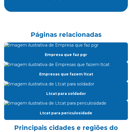
Avaliação treinamento nr 12
Cálculo atpv
Certificado nr 20
Páginas relacionadas
Certificado de treinamento nr 10
Certificado de treinamento nr 18
Empresa que faz pgr
Cipa consultoria
Classificação de áreas atmosfera explosiva
Empresas que fazem ltcat
Classificação de áreas classificadas
Classificação de áreas explosivas
Ltcat para soldador
Classificação de áreas de risco
Ltcat para periculosidade
Clcb acompanhamento
Clcb corpo de bombeiros
Principais cidades e regiões do