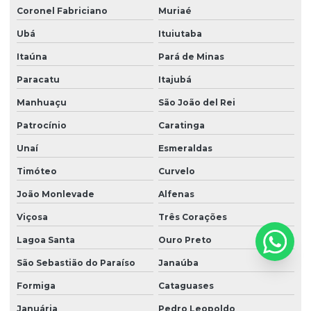
Nr 10 complementar sep
Coronel Fabriciano
Muriaé
Nr 10 elétrica
Ubá
Ituiutaba
Nr 10 reciclagem
Itaúna
Pará de Minas
Nr 10 treinamento reciclagem
Paracatu
Itajubá
Manhuaçu
São João del Rei
Nr 10 treinamentos
Patrocínio
Caratinga
Nr 15 ruído
Unaí
Esmeraldas
Nr 17 bancada de trabalho
Timóteo
Curvelo
Nr 17 básico
João Monlevade
Alfenas
Nr 20 básico
Viçosa
Três Corações
Nr 20 frentista
Lagoa Santa
Ouro Preto
Nr 20 inflamáveis
São Sebastião do Paraíso
Janaúba
Nr 20 integração
Formiga
Cataguases
Nr 20 intermediário
Januária
Pedro Leopoldo