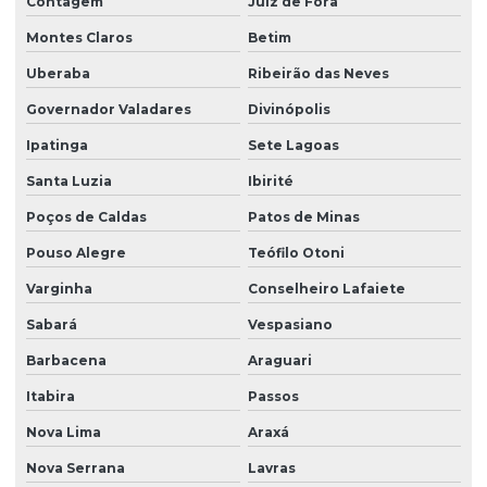
Contagem
Juiz de Fora
Laudo de vistoria de vizinhança
Montes Claros
Betim
Laudo de vizinhança cautelar
Uberaba
Ribeirão das Neves
Laudos de segurança do trabalho para o esocial
Governador Valadares
Divinópolis
Ltcat construção civil
Ipatinga
Sete Lagoas
Ltcat para eletricista
Santa Luzia
Ibirité
Poços de Caldas
Patos de Minas
Ltcat empresa
Pouso Alegre
Teófilo Otoni
Ltcat insalubridade
Varginha
Conselheiro Lafaiete
Ltcat insalubridade e periculosidade
Sabará
Vespasiano
Ltcat laudo
Barbacena
Araguari
Ltcat para mei
Itabira
Passos
Ltcat para periculosidade
Nova Lima
Araxá
Ltcat para soldador
Nova Serrana
Lavras