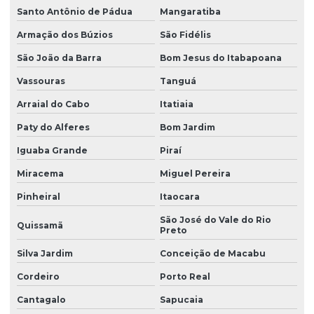
Laudo insalubridade e periculosidade
Santo Antônio de Pádua
Mangaratiba
Armação dos Búzios
São Fidélis
Laudo de insalubridade e periculosidade e ltcat
São João da Barra
Bom Jesus do Itabapoana
Laudo de insalubridade para soldador
Vassouras
Tanguá
Laudo de instalações elétricas nr10
Arraial do Cabo
Itatiaia
Laudo ltcat valor
Paty do Alferes
Bom Jardim
Laudo de luminosidade
Iguaba Grande
Piraí
Laudo nr 15
Miracema
Miguel Pereira
Laudo de nr10
Pinheiral
Itaocara
Laudo pcmso
São José do Vale do Rio
Quissamã
Preto
Laudo pericial insalubridade
Silva Jardim
Conceição de Macabu
Laudo pericial de periculosidade
Cordeiro
Porto Real
Laudo pericial trabalhista insalubridade
Cantagalo
Sapucaia