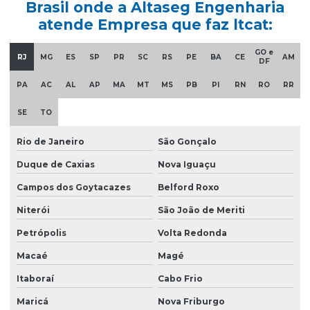
Brasil onde a Altaseg Engenharia
Consultoria nr10
atende Empresa que faz ltcat:
Curso nr 20
GO e
RJ
MG
ES
SP
PR
SC
RS
PE
BA
CE
AM
Curso de nr 33
DF
Elaboração ltcat
PA
AC
AL
AP
MA
MT
MS
PB
PI
RN
RO
RR
Elaboração de pgr
SE
TO
Emissão de ltcat
Rio de Janeiro
São Gonçalo
Empresa consultoria segurança do trabalho
Duque de Caxias
Nova Iguaçu
Empresa laudo spda
Campos dos Goytacazes
Belford Roxo
Empresa que faz ltcat
Niterói
São João de Meriti
Empresa que faz pgr
Petrópolis
Volta Redonda
Macaé
Magé
Empresa sst esocial
Itaboraí
Cabo Frio
Empresas de ltcat
Maricá
Nova Friburgo
Empresas que fazem ltcat