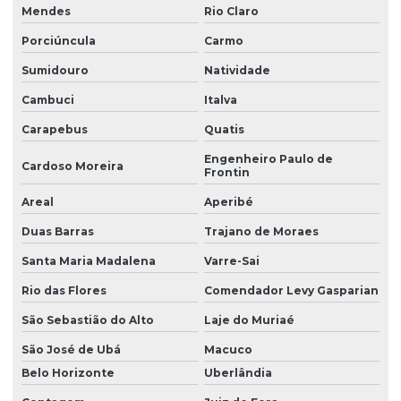
Laudo periculosidade eletricista
Mendes
Rio Claro
Laudo de periculosidade e insalubridade
Porciúncula
Carmo
Laudo de periculosidade nr
Sumidouro
Natividade
Laudo pgr esocial
Cambuci
Italva
Laudo de para raios spda
Carapebus
Quatis
Engenheiro Paulo de
Laudo de ruído ambiental
Cardoso Moreira
Frontin
Laudo de ruído externo
Areal
Aperibé
Laudo spda e aterramento
Duas Barras
Trajano de Moraes
Laudo spda periodicidade
Santa Maria Madalena
Varre-Sai
Laudo técnico instalações elétricas
Rio das Flores
Comendador Levy Gasparian
São Sebastião do Alto
Laje do Muriaé
Laudo técnico ltcat
São José de Ubá
Macuco
Laudo técnico de periculosidade
Belo Horizonte
Uberlândia
Laudo técnico spda