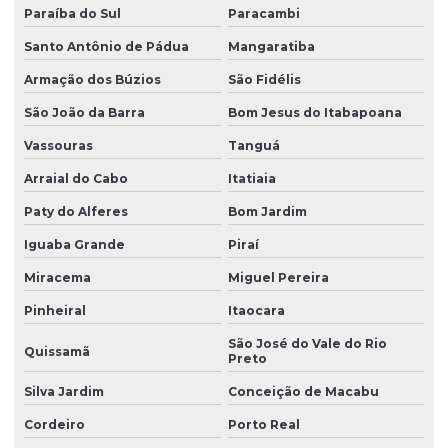
Laudo de insalubridade nr 15
Paraíba do Sul
Paracambi
Laudo insalubridade e periculosidade
Santo Antônio de Pádua
Mangaratiba
Armação dos Búzios
São Fidélis
Laudo de insalubridade e periculosidade e ltcat
São João da Barra
Bom Jesus do Itabapoana
Laudo de insalubridade para soldador
Vassouras
Tanguá
Laudo de instalações elétricas nr10
Arraial do Cabo
Itatiaia
Laudo ltcat valor
Paty do Alferes
Bom Jardim
Laudo de luminosidade
Iguaba Grande
Piraí
Laudo nr 15
Miracema
Miguel Pereira
Laudo de nr10
Pinheiral
Itaocara
Laudo pcmso
São José do Vale do Rio
Quissamã
Preto
Laudo pericial insalubridade
Silva Jardim
Conceição de Macabu
Laudo pericial de periculosidade
Cordeiro
Porto Real
Laudo pericial trabalhista insalubridade