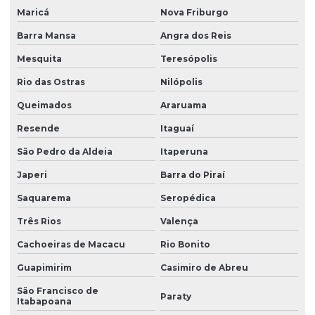
Maricá
Nova Friburgo
Empresas que fazem ltcat
Barra Mansa
Angra dos Reis
Esocial envio de eventos
Mesquita
Teresópolis
Gestão de empregados esocial
Rio das Ostras
Nilópolis
Impugnação laudo periculosidade
Queimados
Araruama
Instalação de equipamentos contra incêndio
Resende
Itaguaí
Laudo de análise ergonômica do trabalho
São Pedro da Aldeia
Itaperuna
Laudo ergonômico do trabalho
Japeri
Barra do Piraí
Laudo de iluminância
Saquarema
Seropédica
Laudo insalubridade
Três Rios
Valença
Cachoeiras de Macacu
Rio Bonito
Laudo de insalubridade ltcat
Guapimirim
Casimiro de Abreu
Laudo de insalubridade para mecânico
São Francisco de
Paraty
Laudo de insalubridade nr
Itabapoana