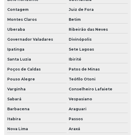
Laudo técnico spda
Contagem
Juiz de Fora
Laudo de vistoria de vizinhança
Montes Claros
Betim
Laudo de vizinhança cautelar
Uberaba
Ribeirão das Neves
Laudos de segurança do trabalho para o esocial
Governador Valadares
Divinópolis
Ltcat construção civil
Ipatinga
Sete Lagoas
Ltcat para eletricista
Santa Luzia
Ibirité
Poços de Caldas
Patos de Minas
Ltcat empresa
Pouso Alegre
Teófilo Otoni
Ltcat insalubridade
Varginha
Conselheiro Lafaiete
Ltcat insalubridade e periculosidade
Sabará
Vespasiano
Ltcat laudo
Barbacena
Araguari
Ltcat para mei
Itabira
Passos
Ltcat para periculosidade
Nova Lima
Araxá
Ltcat para soldador