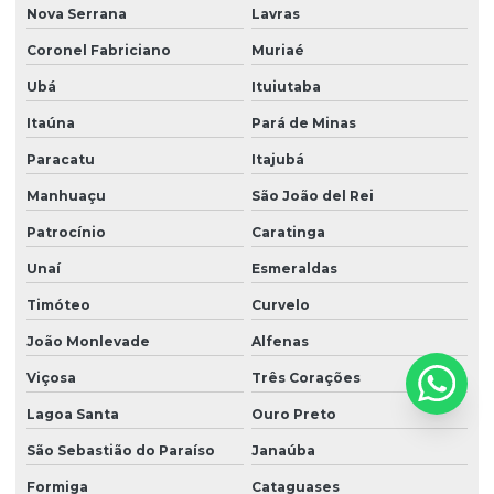
Nova Serrana
Lavras
Nr 10 complementar sep
Coronel Fabriciano
Muriaé
Nr 10 elétrica
Ubá
Ituiutaba
Nr 10 reciclagem
Itaúna
Pará de Minas
Nr 10 treinamento reciclagem
Paracatu
Itajubá
Manhuaçu
São João del Rei
Nr 10 treinamentos
Patrocínio
Caratinga
Nr 15 ruído
Unaí
Esmeraldas
Nr 17 bancada de trabalho
Timóteo
Curvelo
Nr 17 básico
João Monlevade
Alfenas
Nr 20 básico
Viçosa
Três Corações
Nr 20 frentista
Lagoa Santa
Ouro Preto
Nr 20 inflamáveis
São Sebastião do Paraíso
Janaúba
Nr 20 integração
Formiga
Cataguases