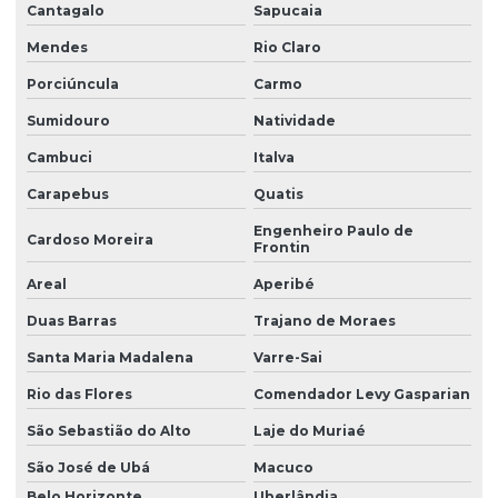
Cantagalo
Sapucaia
Laudo periculosidade eletricista
Mendes
Rio Claro
Laudo de periculosidade e insalubridade
Porciúncula
Carmo
Laudo de periculosidade nr
Sumidouro
Natividade
Laudo pgr esocial
Cambuci
Italva
Laudo de para raios spda
Carapebus
Quatis
Engenheiro Paulo de
Laudo de ruído ambiental
Cardoso Moreira
Frontin
Laudo de ruído externo
Areal
Aperibé
Laudo spda e aterramento
Duas Barras
Trajano de Moraes
Laudo spda periodicidade
Santa Maria Madalena
Varre-Sai
Laudo técnico instalações elétricas
Rio das Flores
Comendador Levy Gasparian
São Sebastião do Alto
Laje do Muriaé
Laudo técnico ltcat
São José de Ubá
Macuco
Laudo técnico de periculosidade
Belo Horizonte
Uberlândia