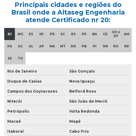
Clcb corpo de bombeiros
Principais cidades e regiões do
Brasil onde a Altaseg Engenharia
Consultoria nr10
atende Certificado nr 20:
Curso nr 20
GO e
RJ
MG
ES
SP
PR
SC
RS
PE
BA
CE
AM
Curso de nr 33
DF
Elaboração ltcat
PA
AC
AL
AP
MA
MT
MS
PB
PI
RN
RO
RR
Elaboração de pgr
SE
TO
Emissão de ltcat
Rio de Janeiro
São Gonçalo
Empresa consultoria segurança do trabalho
Duque de Caxias
Nova Iguaçu
Empresa laudo spda
Campos dos Goytacazes
Belford Roxo
Empresa que faz ltcat
Niterói
São João de Meriti
Empresa que faz pgr
Petrópolis
Volta Redonda
Macaé
Magé
Empresa sst esocial
Itaboraí
Cabo Frio
Empresas de ltcat