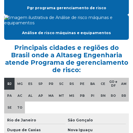
Classificação de áreas de risco
Pgr programa gerenciamento de risco
Clcb acompanhamento
Clcb corpo de bombeiros
Análise de risco máquinas e equipamentos
Consultoria nr10
Curso nr 20
Principais cidades e regiões do
Brasil onde a Altaseg Engenharia
Curso de nr 33
atende Programa de gerenciamento
Elaboração ltcat
de risco:
Elaboração de pgr
GO e
RJ
MG
ES
SP
PR
SC
RS
PE
BA
CE
AM
DF
Emissão de ltcat
PA
AC
AL
AP
MA
MT
MS
PB
PI
RN
RO
RR
Empresa consultoria segurança do trabalho
SE
TO
Empresa laudo spda
Empresa que faz ltcat
Rio de Janeiro
São Gonçalo
Duque de Caxias
Nova Iguaçu
Empresa que faz pgr