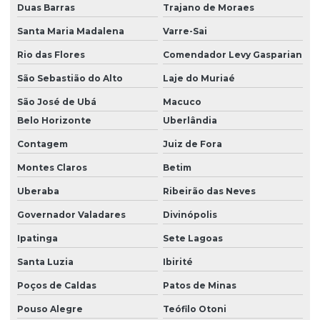
Duas Barras
Trajano de Moraes
Laudo técnico ltcat
Santa Maria Madalena
Varre-Sai
Laudo técnico de periculosidade
Rio das Flores
Comendador Levy Gasparian
Laudo técnico spda
São Sebastião do Alto
Laje do Muriaé
Laudo de vistoria de vizinhança
São José de Ubá
Macuco
Laudo de vizinhança cautelar
Belo Horizonte
Uberlândia
Laudos de segurança do trabalho para o esocial
Contagem
Juiz de Fora
Ltcat construção civil
Montes Claros
Betim
Ltcat para eletricista
Uberaba
Ribeirão das Neves
Governador Valadares
Divinópolis
Ltcat empresa
Ipatinga
Sete Lagoas
Ltcat insalubridade
Santa Luzia
Ibirité
Ltcat insalubridade e periculosidade
Poços de Caldas
Patos de Minas
Ltcat laudo
Pouso Alegre
Teófilo Otoni
Ltcat para mei