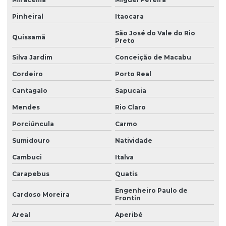
Laudo pericial de periculosidade
Pinheiral
Itaocara
São José do Vale do Rio
Laudo pericial trabalhista insalubridade
Quissamã
Preto
Laudo periculosidade eletricista
Silva Jardim
Conceição de Macabu
Laudo de periculosidade e insalubridade
Cordeiro
Porto Real
Laudo de periculosidade nr
Cantagalo
Sapucaia
Laudo pgr esocial
Mendes
Rio Claro
Porciúncula
Carmo
Laudo de para raios spda
Sumidouro
Natividade
Laudo de ruído ambiental
Cambuci
Italva
Laudo de ruído externo
Carapebus
Quatis
Laudo spda e aterramento
Engenheiro Paulo de
Cardoso Moreira
Laudo spda periodicidade
Frontin
Areal
Aperibé
Laudo técnico instalações elétricas