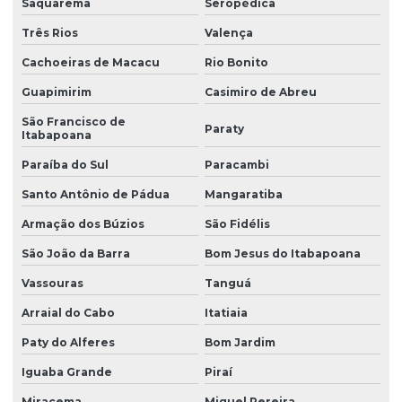
Saquarema
Seropédica
Laudo de insalubridade para mecânico
Três Rios
Valença
Laudo de insalubridade nr
Cachoeiras de Macacu
Rio Bonito
Laudo de insalubridade nr 15
Guapimirim
Casimiro de Abreu
Laudo insalubridade e periculosidade
São Francisco de
Paraty
Itabapoana
Laudo de insalubridade e periculosidade e ltcat
Paraíba do Sul
Paracambi
Laudo de insalubridade para soldador
Santo Antônio de Pádua
Mangaratiba
Laudo de instalações elétricas nr10
Armação dos Búzios
São Fidélis
Laudo ltcat valor
São João da Barra
Bom Jesus do Itabapoana
Laudo de luminosidade
Vassouras
Tanguá
Laudo nr 15
Arraial do Cabo
Itatiaia
Laudo de nr10
Paty do Alferes
Bom Jardim
Laudo pcmso
Iguaba Grande
Piraí
Laudo pericial insalubridade
Miracema
Miguel Pereira