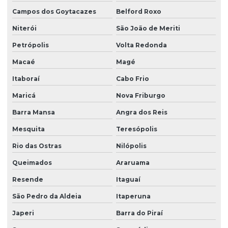
Campos dos Goytacazes
Belford Roxo
Empresa sst esocial
Niterói
São João de Meriti
Empresas de ltcat
Petrópolis
Volta Redonda
Empresas que fazem ltcat
Macaé
Magé
Esocial envio de eventos
Itaboraí
Cabo Frio
Gestão de empregados esocial
Maricá
Nova Friburgo
Impugnação laudo periculosidade
Barra Mansa
Angra dos Reis
Instalação de equipamentos contra incêndio
Mesquita
Teresópolis
Laudo de análise ergonômica do trabalho
Rio das Ostras
Nilópolis
Laudo ergonômico do trabalho
Queimados
Araruama
Laudo de iluminância
Resende
Itaguaí
São Pedro da Aldeia
Itaperuna
Laudo insalubridade
Japeri
Barra do Piraí
Laudo de insalubridade ltcat