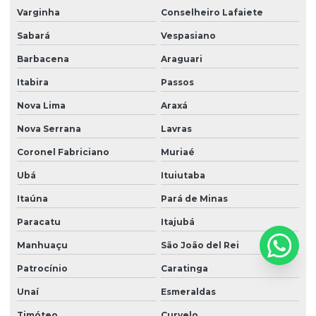
Varginha
Conselheiro Lafaiete
Ltcat para periculosidade
Sabará
Vespasiano
Ltcat para soldador
Barbacena
Araguari
Nr 10 complementar sep
Itabira
Passos
Nr 10 elétrica
Nova Lima
Araxá
Nr 10 reciclagem
Nova Serrana
Lavras
Nr 10 treinamento reciclagem
Coronel Fabriciano
Muriaé
Ubá
Ituiutaba
Nr 10 treinamentos
Itaúna
Pará de Minas
Nr 15 ruído
Paracatu
Itajubá
Nr 17 bancada de trabalho
Manhuaçu
São João del Rei
Nr 17 básico
Patrocínio
Caratinga
Nr 20 básico
Unaí
Esmeraldas
Nr 20 frentista
Timóteo
Curvelo