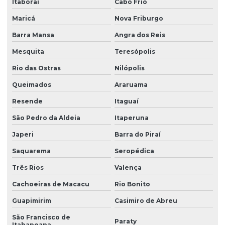
Esocial envio de eventos
Itaboraí
Cabo Frio
Maricá
Nova Friburgo
Gestão de empregados esocial
Barra Mansa
Angra dos Reis
Impugnação laudo periculosidade
Mesquita
Teresópolis
Instalação de equipamentos contra incêndio
Rio das Ostras
Nilópolis
Laudo de análise ergonômica do trabalho
Queimados
Araruama
Laudo ergonômico do trabalho
Resende
Itaguaí
Laudo de iluminância
São Pedro da Aldeia
Itaperuna
Laudo insalubridade
Japeri
Barra do Piraí
Laudo de insalubridade ltcat
Saquarema
Seropédica
Laudo de insalubridade para mecânico
Três Rios
Valença
Laudo de insalubridade nr
Cachoeiras de Macacu
Rio Bonito
Laudo de insalubridade nr 15
Guapimirim
Casimiro de Abreu
São Francisco de
Laudo insalubridade e periculosidade
Paraty
Itabapoana