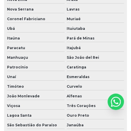
Nr 10 elétrica
Nova Serrana
Lavras
Nr 10 reciclagem
Coronel Fabriciano
Muriaé
Nr 10 treinamento reciclagem
Ubá
Ituiutaba
Nr 10 treinamentos
Itaúna
Pará de Minas
Nr 15 ruído
Paracatu
Itajubá
Nr 17 bancada de trabalho
Manhuaçu
São João del Rei
Nr 17 básico
Patrocínio
Caratinga
Nr 20 básico
Unaí
Esmeraldas
Timóteo
Curvelo
Nr 20 frentista
João Monlevade
Alfenas
Nr 20 inflamáveis
Viçosa
Três Corações
Nr 20 integração
Lagoa Santa
Ouro Preto
Nr 20 intermediário
São Sebastião do Paraíso
Janaúba
Nr 20 líquidos e combustíveis inflamáveis