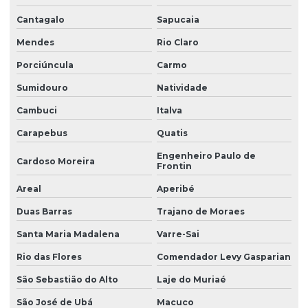
Laudo de periculosidade e insalubridade
Cantagalo
Sapucaia
Laudo de periculosidade nr
Mendes
Rio Claro
Laudo pgr esocial
Porciúncula
Carmo
Laudo de para raios spda
Sumidouro
Natividade
Laudo de ruído ambiental
Cambuci
Italva
Laudo de ruído externo
Carapebus
Quatis
Laudo spda e aterramento
Engenheiro Paulo de
Cardoso Moreira
Frontin
Laudo spda periodicidade
Areal
Aperibé
Laudo técnico instalações elétricas
Duas Barras
Trajano de Moraes
Laudo técnico ltcat
Santa Maria Madalena
Varre-Sai
Laudo técnico de periculosidade
Rio das Flores
Comendador Levy Gasparian
Laudo técnico spda
São Sebastião do Alto
Laje do Muriaé
Laudo de vistoria de vizinhança
São José de Ubá
Macuco