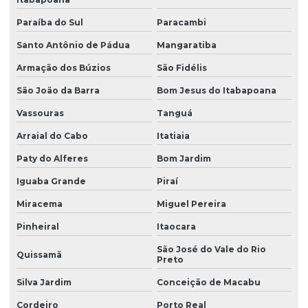
Laudo de insalubridade e periculosidade e ltcat
Paraíba do Sul
Paracambi
Laudo de insalubridade para soldador
Santo Antônio de Pádua
Mangaratiba
Laudo de instalações elétricas nr10
Armação dos Búzios
São Fidélis
Laudo ltcat valor
São João da Barra
Bom Jesus do Itabapoana
Vassouras
Tanguá
Laudo de luminosidade
Arraial do Cabo
Itatiaia
Laudo nr 15
Paty do Alferes
Bom Jardim
Laudo de nr10
Iguaba Grande
Piraí
Laudo pcmso
Miracema
Miguel Pereira
Laudo pericial insalubridade
Pinheiral
Itaocara
Laudo pericial de periculosidade
São José do Vale do Rio
Quissamã
Preto
Laudo pericial trabalhista insalubridade
Silva Jardim
Conceição de Macabu
Laudo periculosidade eletricista
Cordeiro
Porto Real