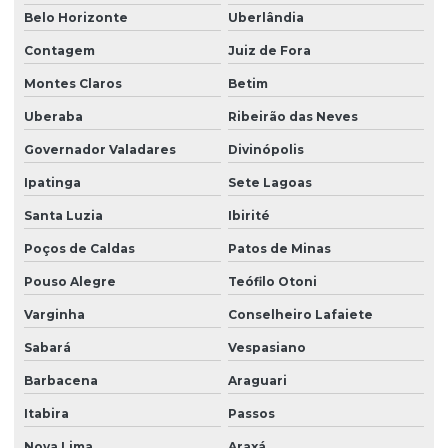
Belo Horizonte
Uberlândia
Laudo de vizinhança cautelar
Contagem
Juiz de Fora
Laudos de segurança do trabalho para o esocial
Montes Claros
Betim
Ltcat construção civil
Uberaba
Ribeirão das Neves
Ltcat para eletricista
Governador Valadares
Divinópolis
Ltcat empresa
Ipatinga
Sete Lagoas
Ltcat insalubridade
Santa Luzia
Ibirité
Ltcat insalubridade e periculosidade
Poços de Caldas
Patos de Minas
Ltcat laudo
Pouso Alegre
Teófilo Otoni
Ltcat para mei
Varginha
Conselheiro Lafaiete
Sabará
Vespasiano
Ltcat para periculosidade
Barbacena
Araguari
Ltcat para soldador
Itabira
Passos
Nr 10 complementar sep
Nova Lima
Araxá