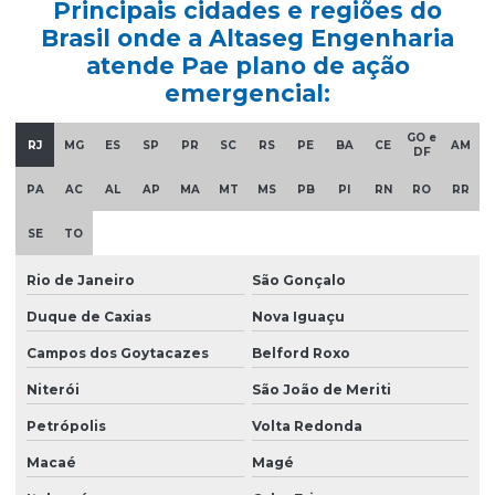
Principais cidades e regiões do
Curso nr 20
Brasil onde a Altaseg Engenharia
Curso de nr 33
atende Pae plano de ação
emergencial:
Elaboração ltcat
GO e
Elaboração de pgr
RJ
MG
ES
SP
PR
SC
RS
PE
BA
CE
AM
DF
Emissão de ltcat
PA
AC
AL
AP
MA
MT
MS
PB
PI
RN
RO
RR
Empresa consultoria segurança do trabalho
SE
TO
Empresa laudo spda
Rio de Janeiro
São Gonçalo
Empresa que faz ltcat
Duque de Caxias
Nova Iguaçu
Empresa que faz pgr
Campos dos Goytacazes
Belford Roxo
Empresa sst esocial
Niterói
São João de Meriti
Empresas de ltcat
Petrópolis
Volta Redonda
Empresas que fazem ltcat
Macaé
Magé