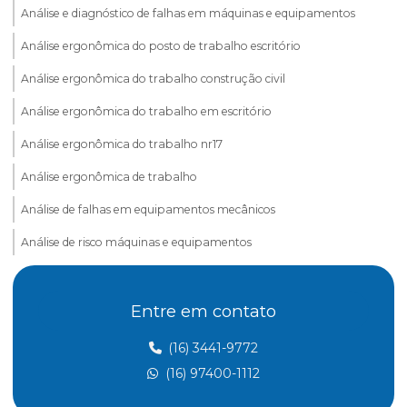
Análise e diagnóstico de falhas em máquinas e equipamentos
Análise ergonômica do posto de trabalho escritório
Análise ergonômica do trabalho construção civil
Análise ergonômica do trabalho em escritório
Análise ergonômica do trabalho nr17
Análise ergonômica de trabalho
Análise de falhas em equipamentos mecânicos
Análise de risco máquinas e equipamentos
Assessoria esocial
Entre em contato
Aterramento elétrico nr10
Aterramento nr 10
(16) 3441-9772
(16) 97400-1112
Atividades insalubres nr 15
Avaliação treinamento nr 12