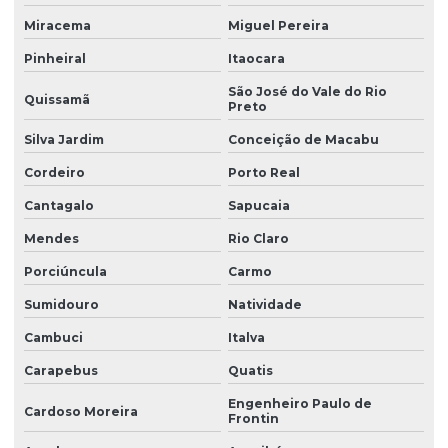
Laudo nr 15
Miracema
Miguel Pereira
Laudo de nr10
Pinheiral
Itaocara
Laudo pcmso
São José do Vale do Rio
Quissamã
Preto
Laudo pericial insalubridade
Silva Jardim
Conceição de Macabu
Laudo pericial de periculosidade
Cordeiro
Porto Real
Laudo pericial trabalhista insalubridade
Cantagalo
Sapucaia
Laudo periculosidade eletricista
Mendes
Rio Claro
Laudo de periculosidade e insalubridade
Porciúncula
Carmo
Laudo de periculosidade nr
Sumidouro
Natividade
Laudo pgr esocial
Cambuci
Italva
Laudo de para raios spda
Carapebus
Quatis
Engenheiro Paulo de
Laudo de ruído ambiental
Cardoso Moreira
Frontin
Laudo de ruído externo