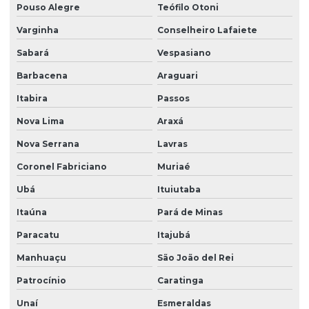
Pouso Alegre
Teófilo Otoni
Ltcat insalubridade
Varginha
Conselheiro Lafaiete
Ltcat insalubridade e periculosidade
Sabará
Vespasiano
Ltcat laudo
Barbacena
Araguari
Ltcat para mei
Itabira
Passos
Ltcat para periculosidade
Nova Lima
Araxá
Ltcat para soldador
Nova Serrana
Lavras
Nr 10 complementar sep
Coronel Fabriciano
Muriaé
Nr 10 elétrica
Ubá
Ituiutaba
Nr 10 reciclagem
Itaúna
Pará de Minas
Nr 10 treinamento reciclagem
Paracatu
Itajubá
Manhuaçu
São João del Rei
Nr 10 treinamentos
Patrocínio
Caratinga
Nr 15 ruído
Unaí
Esmeraldas
Nr 17 bancada de trabalho