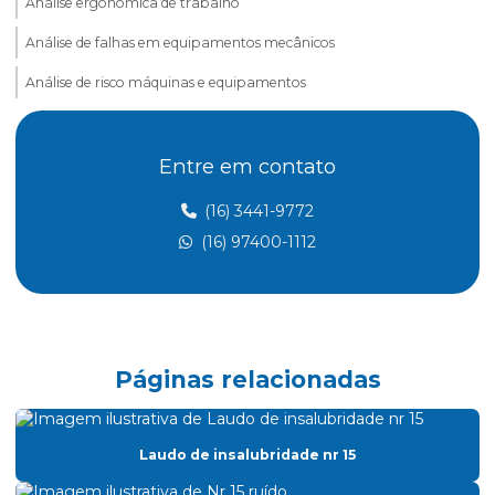
Análise ergonômica de trabalho
Análise de falhas em equipamentos mecânicos
Análise de risco máquinas e equipamentos
Assessoria esocial
Entre em contato
Aterramento elétrico nr10
Aterramento nr 10
(16) 3441-9772
(16) 97400-1112
Atividades insalubres nr 15
Avaliação treinamento nr 12
Cálculo atpv
Certificado nr 20
Páginas relacionadas
Certificado de treinamento nr 10
Certificado de treinamento nr 18
Laudo de insalubridade nr 15
Cipa consultoria