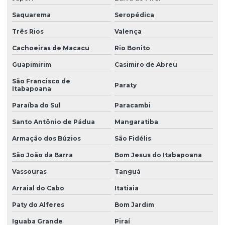
Laudo de iluminância
Saquarema
Seropédica
Laudo insalubridade
Três Rios
Valença
Cachoeiras de Macacu
Rio Bonito
Laudo de insalubridade ltcat
Guapimirim
Casimiro de Abreu
Laudo de insalubridade para mecânico
São Francisco de
Paraty
Laudo de insalubridade nr
Itabapoana
Laudo de insalubridade nr 15
Paraíba do Sul
Paracambi
Laudo insalubridade e periculosidade
Santo Antônio de Pádua
Mangaratiba
Armação dos Búzios
São Fidélis
Laudo de insalubridade e periculosidade e ltcat
São João da Barra
Bom Jesus do Itabapoana
Laudo de insalubridade para soldador
Vassouras
Tanguá
Laudo de instalações elétricas nr10
Arraial do Cabo
Itatiaia
Laudo ltcat valor
Paty do Alferes
Bom Jardim
Laudo de luminosidade
Iguaba Grande
Piraí