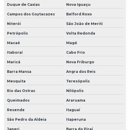
Empresa consultoria segurança do trabalho
Duque de Caxias
Nova Iguaçu
Empresa laudo spda
Campos dos Goytacazes
Belford Roxo
Empresa que faz ltcat
Niterói
São João de Meriti
Empresa que faz pgr
Petrópolis
Volta Redonda
Macaé
Magé
Empresa sst esocial
Itaboraí
Cabo Frio
Empresas de ltcat
Maricá
Nova Friburgo
Empresas que fazem ltcat
Barra Mansa
Angra dos Reis
Esocial envio de eventos
Mesquita
Teresópolis
Gestão de empregados esocial
Rio das Ostras
Nilópolis
Impugnação laudo periculosidade
Queimados
Araruama
Instalação de equipamentos contra incêndio
Resende
Itaguaí
Laudo de análise ergonômica do trabalho
São Pedro da Aldeia
Itaperuna
Laudo ergonômico do trabalho
Japeri
Barra do Piraí