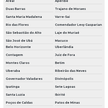
Areal
Aperibé
Laudo spda e aterramento
Duas Barras
Trajano de Moraes
Laudo spda periodicidade
Santa Maria Madalena
Varre-Sai
Laudo técnico instalações elétricas
Rio das Flores
Comendador Levy Gasparian
São Sebastião do Alto
Laje do Muriaé
Laudo técnico ltcat
São José de Ubá
Macuco
Laudo técnico de periculosidade
Belo Horizonte
Uberlândia
Laudo técnico spda
Contagem
Juiz de Fora
Laudo de vistoria de vizinhança
Montes Claros
Betim
Laudo de vizinhança cautelar
Uberaba
Ribeirão das Neves
Laudos de segurança do trabalho para o esocial
Governador Valadares
Divinópolis
Ltcat construção civil
Ipatinga
Sete Lagoas
Ltcat para eletricista
Santa Luzia
Ibirité
Poços de Caldas
Patos de Minas
Ltcat empresa