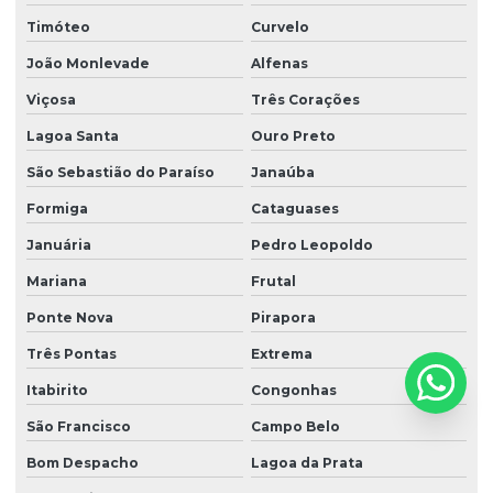
Timóteo
Curvelo
Nr 17 básico
João Monlevade
Alfenas
Nr 20 básico
Viçosa
Três Corações
Nr 20 frentista
Lagoa Santa
Ouro Preto
Nr 20 inflamáveis
São Sebastião do Paraíso
Janaúba
Nr 20 integração
Formiga
Cataguases
Nr 20 intermediário
Januária
Pedro Leopoldo
Nr 20 líquidos e combustíveis inflamáveis
Mariana
Frutal
Nr 20 líquidos inflamáveis
Ponte Nova
Pirapora
Três Pontas
Extrema
Nr 20 posto de combustível
Itabirito
Congonhas
Nr 23 brigada de incêndio
São Francisco
Campo Belo
Nr 35 curso
Bom Despacho
Lagoa da Prata
Nr 35 treinamento