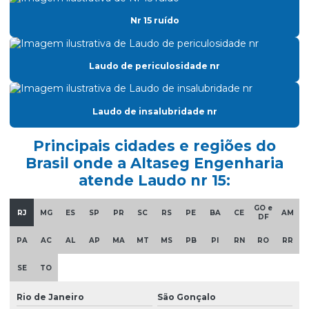
Classificação de áreas atmosfera explosiva
Nr 15 ruído
Classificação de áreas classificadas
Classificação de áreas explosivas
Laudo de periculosidade nr
Classificação de áreas de risco
Laudo de insalubridade nr
Clcb acompanhamento
Clcb corpo de bombeiros
Principais cidades e regiões do
Brasil onde a Altaseg Engenharia
Consultoria nr10
atende Laudo nr 15:
Curso nr 20
GO e
RJ
MG
ES
SP
PR
SC
RS
PE
BA
CE
AM
Curso de nr 33
DF
Elaboração ltcat
PA
AC
AL
AP
MA
MT
MS
PB
PI
RN
RO
RR
Elaboração de pgr
SE
TO
Emissão de ltcat
Rio de Janeiro
São Gonçalo