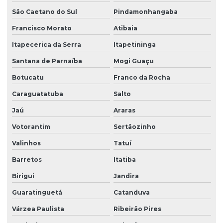
São Caetano do Sul
Pindamonhangaba
Laudo de insalubridade e periculosidade e ltcat
Francisco Morato
Atibaia
Laudo de insalubridade para soldador
Itapecerica da Serra
Itapetininga
Laudo de instalações elétricas nr10
Santana de Parnaíba
Mogi Guaçu
Laudo ltcat valor
Botucatu
Franco da Rocha
Laudo de luminosidade
Caraguatatuba
Salto
Laudo nr 15
Jaú
Araras
Laudo de nr10
Votorantim
Sertãozinho
Laudo pcmso
Valinhos
Tatuí
Laudo pericial insalubridade
Barretos
Itatiba
Laudo pericial de periculosidade
Birigui
Jandira
Guaratinguetá
Catanduva
Laudo pericial trabalhista insalubridade
Várzea Paulista
Ribeirão Pires
Laudo periculosidade eletricista