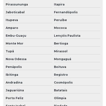
Pirassununga
Itapira
Laudo de vizinhança cautelar
Jaboticabal
Fernandópolis
Laudos de segurança do trabalho para o esocial
Itupeva
Peruíbe
Ltcat construção civil
Amparo
Mococa
Ltcat para eletricista
Embu-Guaçu
Lençóis Paulista
Ltcat empresa
Monte Mor
Bertioga
Ltcat insalubridade
Tupã
Mirassol
Ltcat insalubridade e periculosidade
Nova Odessa
Mongaguá
Penápolis
Boituva
Ltcat laudo
Ibitinga
Registro
Ltcat para mei
Andradina
Cosmópolis
Ltcat para periculosidade
Jaguariúna
Batatais
Ltcat para soldador
Porto Feliz
Olímpia
Nr 10 complementar sep
Santa Isabel
Piedade