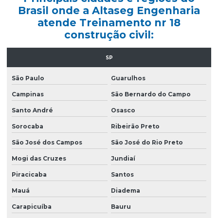
Brasil onde a Altaseg Engenharia
Curso nr 20
atende Treinamento nr 18
Curso de nr 33
construção civil:
Elaboração ltcat
SP
Elaboração de pgr
São Paulo
Guarulhos
Emissão de ltcat
Campinas
São Bernardo do Campo
Empresa consultoria segurança do trabalho
Santo André
Osasco
Empresa laudo spda
Sorocaba
Ribeirão Preto
Empresa que faz ltcat
São José dos Campos
São José do Rio Preto
Empresa que faz pgr
Mogi das Cruzes
Jundiaí
Empresa sst esocial
Piracicaba
Santos
Empresas de ltcat
Mauá
Diadema
Empresas que fazem ltcat
Carapicuíba
Bauru