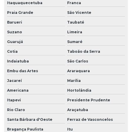
Esocial envio de eventos
Itaquaquecetuba
Franca
Praia Grande
São Vicente
Gestão de empregados esocial
Barueri
Taubaté
Impugnação laudo periculosidade
Suzano
Limeira
Instalação de equipamentos contra incêndio
Guarujá
Sumaré
Laudo de análise ergonômica do trabalho
Cotia
Taboão da Serra
Laudo ergonômico do trabalho
Indaiatuba
São Carlos
Laudo de iluminância
Embu das Artes
Araraquara
Laudo insalubridade
Jacareí
Marília
Laudo de insalubridade ltcat
Americana
Hortolândia
Laudo de insalubridade para mecânico
Itapevi
Presidente Prudente
Laudo de insalubridade nr
Rio Claro
Araçatuba
Laudo de insalubridade nr 15
Santa Bárbara d'Oeste
Ferraz de Vasconcelos
Bragança Paulista
Itu
Laudo insalubridade e periculosidade