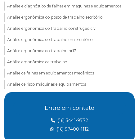
Análise e diagnóstico de falhas em máquinas e equipamentos
Análise ergonômica do posto de trabalho escritório
Análise ergonômica do trabalho construção civil
Análise ergonômica do trabalho em escritório
Análise ergonômica do trabalho nr17
Análise ergonômica de trabalho
Análise de falhas em equipamentos mecânicos
Análise de risco máquinas e equipamentos
Assessoria esocial
Entre em contato
Aterramento elétrico nr10
Aterramento nr 10
(16) 3441-9772
(16) 97400-1112
Atividades insalubres nr 15