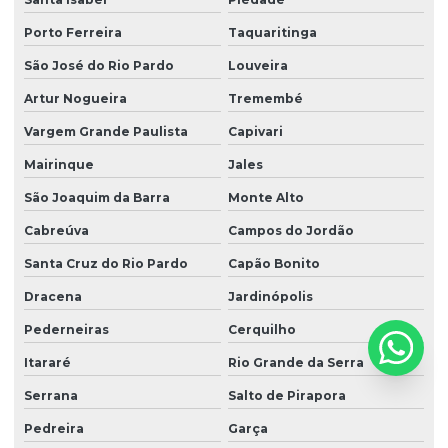
Nr 10 elétrica
Porto Ferreira
Taquaritinga
Nr 10 reciclagem
São José do Rio Pardo
Louveira
Nr 10 treinamento reciclagem
Artur Nogueira
Tremembé
Nr 10 treinamentos
Vargem Grande Paulista
Capivari
Nr 15 ruído
Mairinque
Jales
Nr 17 bancada de trabalho
São Joaquim da Barra
Monte Alto
Cabreúva
Campos do Jordão
Nr 17 básico
Santa Cruz do Rio Pardo
Capão Bonito
Nr 20 básico
Dracena
Jardinópolis
Nr 20 frentista
Pederneiras
Cerquilho
Nr 20 inflamáveis
Itararé
Rio Grande da Serra
Nr 20 integração
Serrana
Salto de Pirapora
Nr 20 intermediário
Pedreira
Garça
Nr 20 líquidos e combustíveis inflamáveis