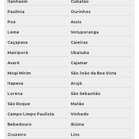
Itanhaém
Cubatão
Laudo de periculosidade e insalubridade
Paulínia
Ourinhos
Laudo de periculosidade nr
Poá
Assis
Laudo pgr esocial
Leme
Votuporanga
Laudo de para raios spda
Caçapava
Caieiras
Laudo de ruído ambiental
Mairiporã
Ubatuba
Laudo de ruído externo
Avaré
Cajamar
Laudo spda e aterramento
Mogi Mirim
São João da Boa Vista
Laudo spda periodicidade
Itapeva
Arujá
Laudo técnico instalações elétricas
Lorena
São Sebastião
São Roque
Matão
Laudo técnico ltcat
Campo Limpo Paulista
Vinhedo
Laudo técnico de periculosidade
Bebedouro
Ibiúna
Laudo técnico spda
Cruzeiro
Lins
Laudo de vistoria de vizinhança